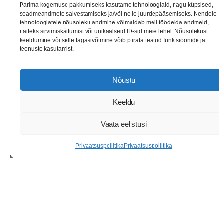
e
Parima kogemuse pakkumiseks kasutame tehnoloogiaid, nagu küpsised,
seadmeandmete salvestamiseks ja/või neile juurdepääsemiseks. Nendele
t
tehnoloogiatele nõusoleku andmine võimaldab meil töödelda andmeid,
o
näiteks sirvimiskäitumist või unikaalseid ID-sid meie lehel. Nõusolekust
e
Jälgi meid ka Facebookis
keeldumine või selle tagasivõtmine võib piirata teatud funktsioonide ja
t
teenuste kasutamist.
a
j
Nõustu
a
k
Keeldu
s
Vaata eelistusi
Privaatsuspoliitika
Privaatsuspoliitika