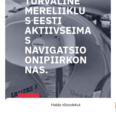
TURVALINE
MERELIIKLU
S EESTI
AKTIIVSEIMA
S
NAVIGATSIO
ONIPIIRKON
NAS.
T
Halda nõusolekut
u
l