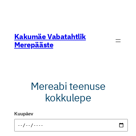
Skip
to
Kakumäe Vabatahtlik
content
Merepääste
Mereabi teenuse
kokkulepe
Kuupäev